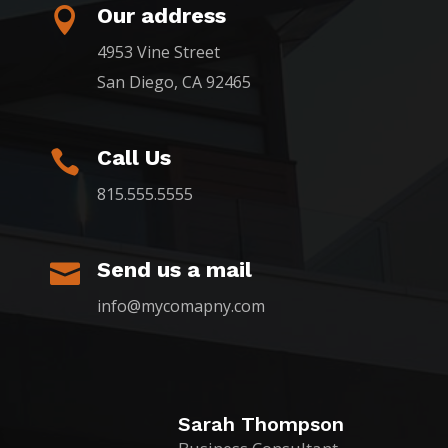
Our address

4953 Vine Street
San Diego, CA 92465
Call Us

815.555.5555
Send us a mail

info@mycomapny.com
Sarah Thompson