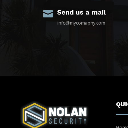
Send us a mail

info@mycomapny.com
QU
Hom