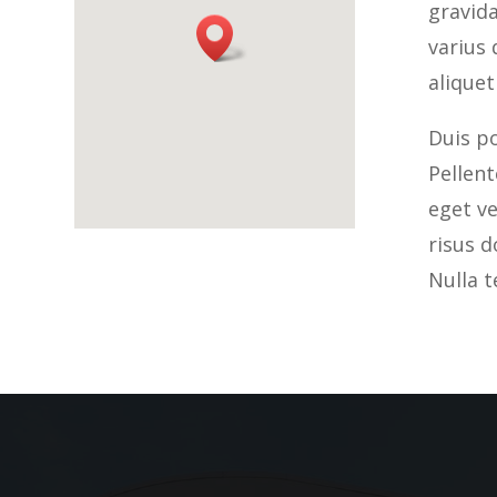
gravid
varius 
aliquet
Duis po
Pellen
eget v
risus d
Nulla t