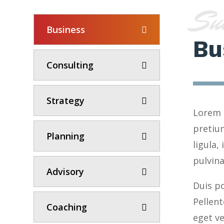
Su
Business
Bu
Consulting
Strategy
Lorem i
pretiu
Planning
ligula,
pulvina
Advisory
Duis po
Pellen
Coaching
eget v