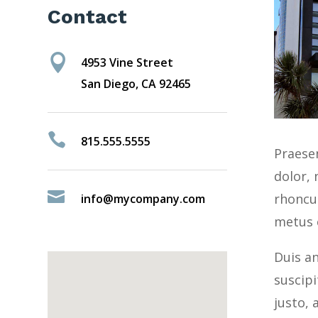
Contact

4953 Vine Street
San Diego, CA 92465

815.555.5555
Praesen
dolor,

rhoncus
info@mycompany.com
metus e
Duis an
suscipi
justo, 