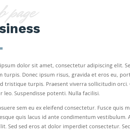
b page
siness
psum dolor sit amet, consectetur adipiscing elit. S
m turpis. Donec ipsum risus, gravida et eros eu, po
 id tristique turpis. Praesent viverra sollicitudin orci
r leo. Suspendisse potenti. Nulla facilisi.
suere sem eu ex eleifend consectetur. Fusce quis mi 
tesque quis lacus id ante condimentum vestibulum. A
elit. Sed sed eros at dolor imperdiet consectetur. 