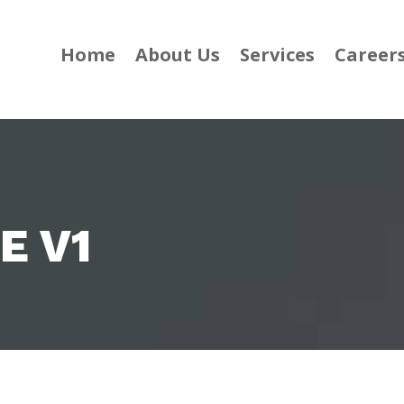
Home
About Us
Services
Career
E V1