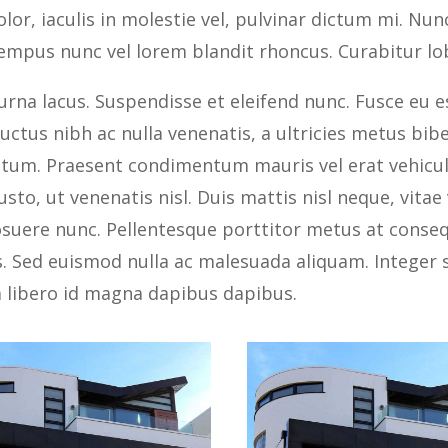
olor, iaculis in molestie vel, pulvinar dictum mi. Nu
empus nunc vel lorem blandit rhoncus. Curabitur lo
urna lacus. Suspendisse et eleifend nunc. Fusce eu es
uctus nibh ac nulla venenatis, a ultricies metus bibe
tum. Praesent condimentum mauris vel erat vehicula
usto, ut venenatis nisl. Duis mattis nisl neque, vit
suere nunc. Pellentesque porttitor metus at consequ
s. Sed euismod nulla ac malesuada aliquam. Integer 
a libero id magna dapibus dapibus.