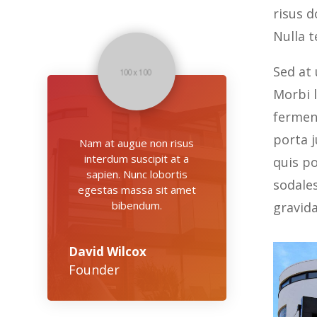
risus d
Nulla t
Sed at 
Morbi l
fermen
porta j
Nam at augue non risus
interdum suscipit at a
quis po
sapien. Nunc lobortis
sodale
egestas massa sit amet
bibendum.
gravid
David Wilcox
Founder