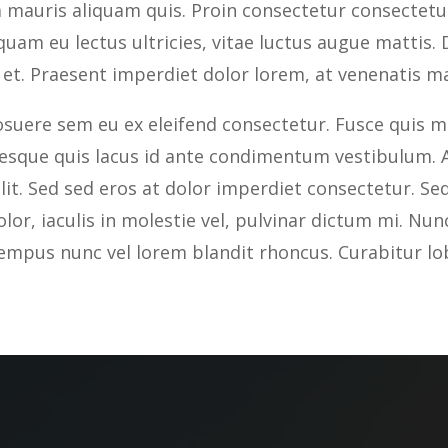
a mauris aliquam quis. Proin consectetur consecte
quam eu lectus ultricies, vitae luctus augue mattis. D
 et. Praesent imperdiet dolor lorem, at venenatis ma
suere sem eu ex eleifend consectetur. Fusce quis mi 
tesque quis lacus id ante condimentum vestibulum. A
elit. Sed sed eros at dolor imperdiet consectetur. 
olor, iaculis in molestie vel, pulvinar dictum mi. Nu
empus nunc vel lorem blandit rhoncus. Curabitur lo